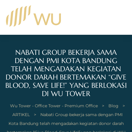
NABATI GROUP BEKERJA SAMA
DENGAN PMI KOTA BANDUNG
TELAH MENGADAKAN KEGIATAN
DONOR DARAH BERTEMAKAN “GIVE
BLOOD, SAVE LIFE!” YANG BERLOKASI
DI WU TOWER
Wu Tower - Office Tower - Premium Office
>
Blog
>
ARTIKEL
>
Nabati Group bekerja sama dengan PMI
Kota Bandung telah mengadakan kegiatan donor darah