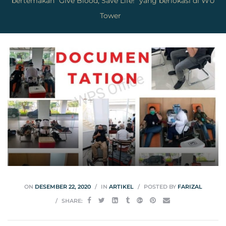
bertemakan “Give Blood, Save Life!” yang berlokasi di WU
Tower
ON
DESEMBER 22, 2020
IN
ARTIKEL
POSTED BY
FARIZAL
SHARE: