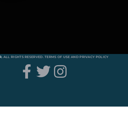
R.
ALL RIGHTS RESERVED.
TERMS OF USE
AND
PRIVACY POLICY