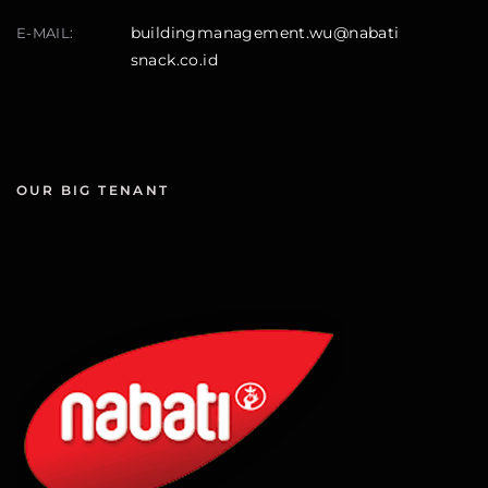
buildingmanagement.wu@nabati
E-MAIL:
snack.co.id
OUR BIG TENANT