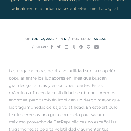
radicalmente la industria del entretenimiento digital
ON
JUNI 23, 2026
IN
6
POSTED BY
FARIZAL
SHARE:
Las tragamonedas de alta volatilidad son una opción
popular entre los jugadores en línea que buscan
grandes ganancias y emociones fuertes. Estas
máquinas ofrecen la posibilidad de obtener premios
enormes, pero también implican un riesgo mayor que
las tragamonedas de baja volatilidad. En este artículo,
te ofreceremos una guía completa para sacar el
máximo provecho de
BetRepublic casino español
las
tragamonedas de alta volatilidad y aumentar tus